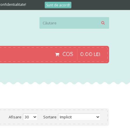
onfidentialitate!
Sunt de acord!
COS
0
.
00
LEI
Afisare
Sortare