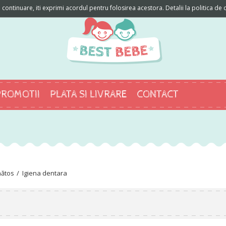
ontinuare, iti exprimi acordul pentru folosirea acestora. Detalii la politica de c
PROMOTII
PLATA SI LIVRARE
CONTACT
nătos
Igiena dentara