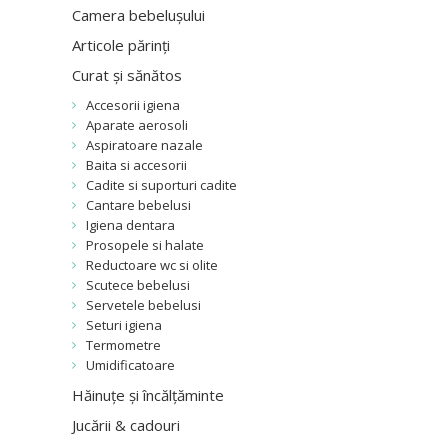
Camera bebelușului
Articole părinți
Curat și sănătos
Accesorii igiena
Aparate aerosoli
Aspiratoare nazale
Baita si accesorii
Cadite si suporturi cadite
Cantare bebelusi
Igiena dentara
Prosopele si halate
Reductoare wc si olite
Scutece bebelusi
Servetele bebelusi
Seturi igiena
Termometre
Umidificatoare
Hăinuțe și încălțăminte
Jucării & cadouri