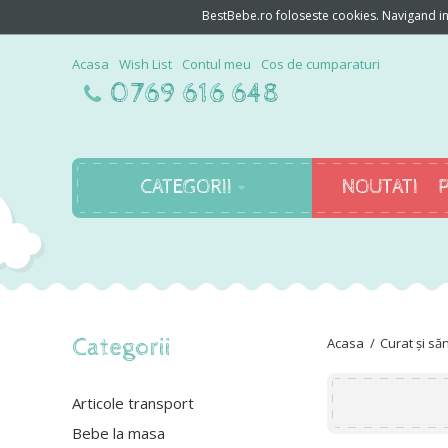
BestBebe.ro foloseste cookies. Navigand in c
Acasa
Wish List
Contul meu
Cos de cumparaturi
0769 616 648
CATEGORII
NOUTATI
Categorii
Curat și să
Articole transport
Bebe la masa