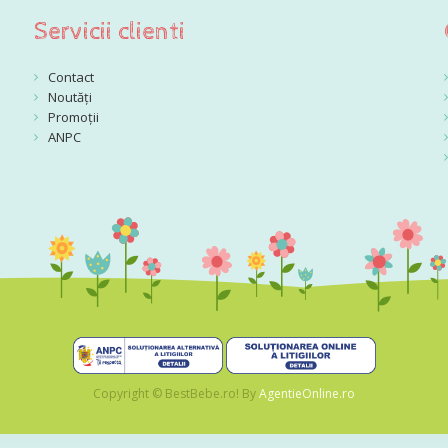
Servicii clienti
Contact
Noutăți
Promoții
ANPC
Copyright © BestBebe.ro! By
AgentieOnline.ro