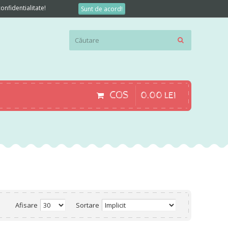
onfidentialitate!
Sunt de acord!
COS
0
.
00
LEI
Afisare
Sortare