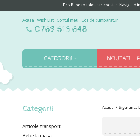
BestBebe.ro foloseste cookies. Navigand in c
Acasa
Wish List
Contul meu
Cos de cumparaturi
0769 616 648
CATEGORII
NOUTATI
Categorii
Siguranța 
Articole transport
Bebe la masa