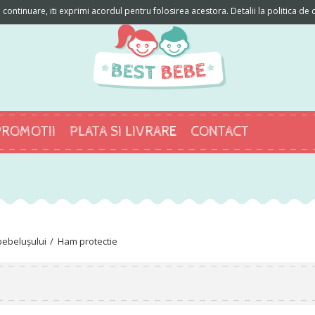
ontinuare, iti exprimi acordul pentru folosirea acestora. Detalii la politica de c
PROMOTII
PLATA SI LIVRARE
CONTACT
bebelușului
Ham protectie