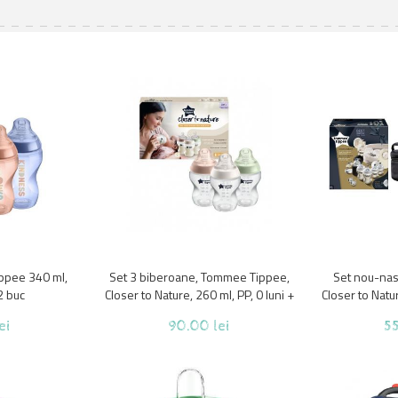
ppee 340 ml,
Set 3 biberoane, Tommee Tippee,
Set nou-na
2 buc
Closer to Nature, 260 ml, PP, 0 luni +
Closer to Nat
san, steril
ei
90.00 lei
55
biberoane si