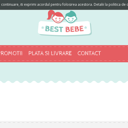
ontinuare, iti exprimi acordul pentru folosirea acestora. Detalii la politica de c
PROMOTII
PLATA SI LIVRARE
CONTACT