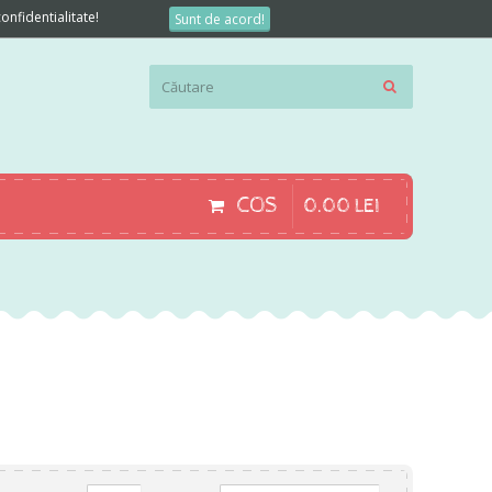
onfidentialitate!
Sunt de acord!
COS
0
.
00
LEI