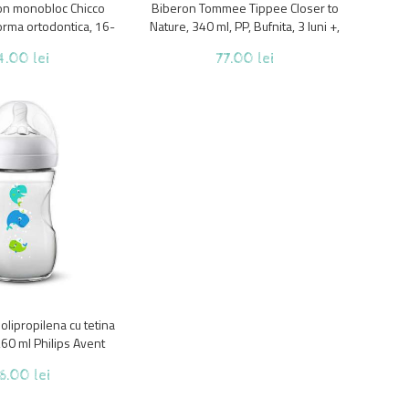
con monobloc Chicco
Biberon Tommee Tippee Closer to
forma ortodontica, 16-
Nature, 340 ml, PP, Bufnita, 3 luni +,
6 luni, Alb
2 buc, Gri
4.00 lei
77.00 lei
olipropilena cu tetina
260 ml Philips Avent
0/23, Transparent 1+
6.00 lei
luni