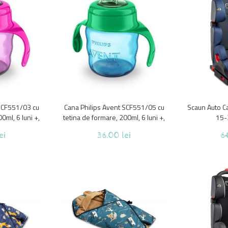
 SCF551/03 cu
Cana Philips Avent SCF551/05 cu
Scaun Auto Ca
0ml, 6 luni +,
tetina de formare, 200ml, 6 luni +,
15-
Albastru/Verde
ei
36.00 lei
64