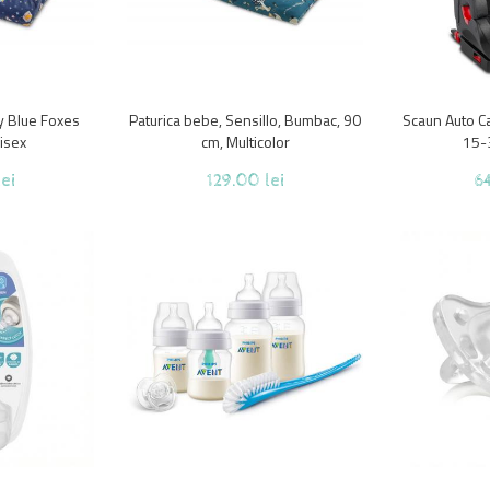
y Blue Foxes
Paturica bebe, Sensillo, Bumbac, 90
Scaun Auto Ca
isex
cm, Multicolor
15-3
ei
129.00 lei
64