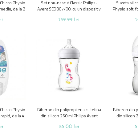
i Chicco Physio
Set nou-nascut Classic Philips-
Suzeta sili
 mediu, de la 2
Avent SCD807/00, cu un dispozitiv
Physio soft, 
anticolici AirFree™
3
ei
159.99 lei
1
i Chicco Physio
Biberon din polipropilena cu tetina
Biberon din p
 rapid, de la 4
din silicon 260 ml Philips Avent
din silicon 
Natural SCF070/21, Transparent 1+
Natural SCF07
ei
65.00 lei
5
luni