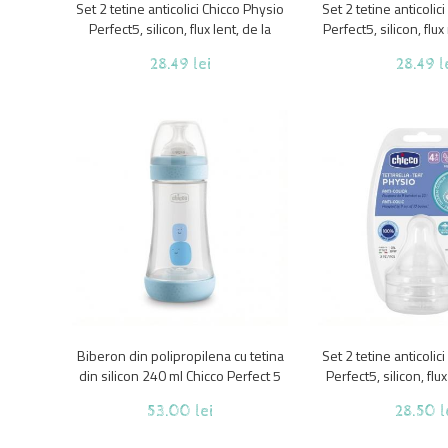
Set 2 tetine anticolici Chicco Physio
Set 2 tetine anticolic
Perfect5, silicon, flux lent, de la
Perfect5, silicon, flux
nastere
luni
28.49 lei
28.49 l
Biberon din polipropilena cu tetina
Set 2 tetine anticolic
din silicon 240 ml Chicco Perfect 5
Perfect5, silicon, flux
Intui-flow , Albastru 2 luni+
luni
53.00 lei
28.50 l