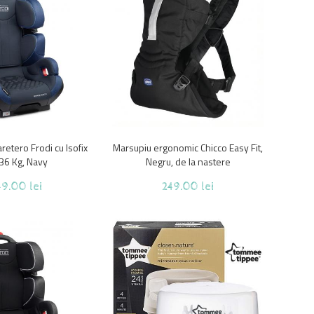
retero Frodi cu Isofix
Marsupiu ergonomic Chicco Easy Fit,
36 Kg, Navy
Negru, de la nastere
9.00 lei
249.00 lei