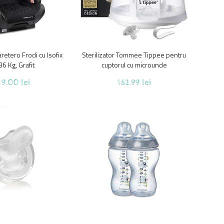
retero Frodi cu Isofix
Sterilizator Tommee Tippee pentru
6 Kg, Grafit
cuptorul cu microunde
9.00 lei
162.99 lei