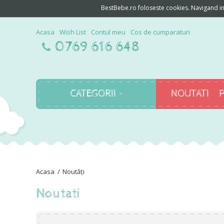
BestBebe.ro foloseste cookies. Navigand in c
Acasa
Wish List
Contul meu
Cos de cumparaturi
0769 616 648
CATEGORII
NOUTATI
Noutăți
Noutati