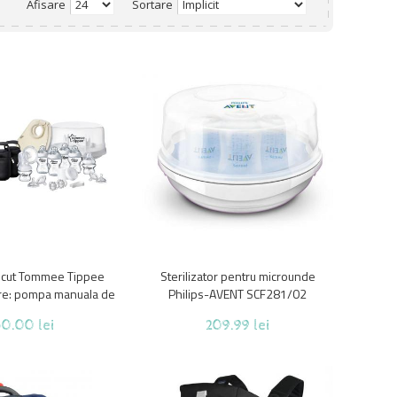
Afisare
Sortare
scut Tommee Tippee
Sterilizator pentru microunde
ure: pompa manuala de
Philips-AVENT SCF281/02
izator la microunde,
0.00 lei
209.99 lei
 accesorii, 0 luni +