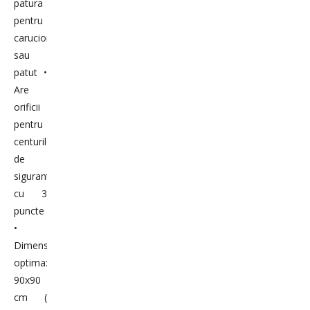
patura
pentru
carucior
sau
patut •
Are
orificii
pentru
centurile
de
siguranta
cu 3
puncte
•
Dimensiune
optima:
90x90
cm (