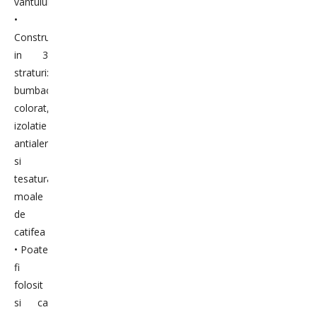
vantului
•
Constructie
in 3
straturi:
bumbac
colorat,
izolatie
antialergica
si
tesatura
moale
de
catifea
• Poate
fi
folosit
si ca