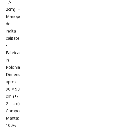
+/-
2cm) •
Manopera
de
inalta
calitate
•
Fabricat
in
Polonia
Dimensiuni:
aprox.
90 × 90
cm (+/-
2 cm)
Compozitie:
Manta:
100%