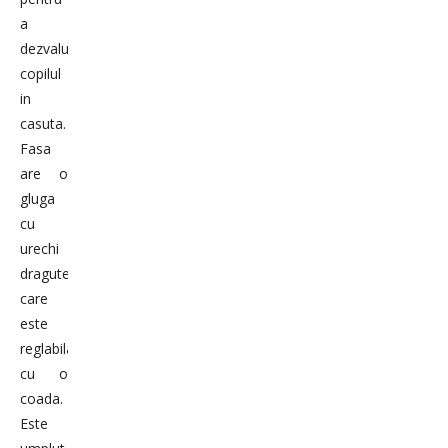
a
dezvalui
copilul
in
casuta.
Fasa
are o
gluga
cu
urechi
dragute,
care
este
reglabila
cu o
coada.
Este