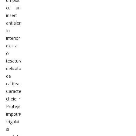
umplut
cu un
insert
antialergic.
In
interior
exista
o
tesatura
delicata
de
catifea.
Caracteristici
cheie: •
Protejeaza
impotriva
frigului
si