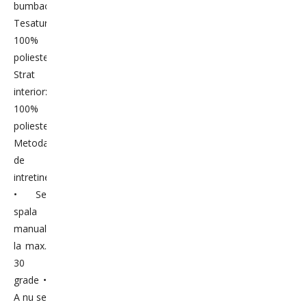
bumbac
Tesatura:
100%
poliester
Strat
interior:
100%
poliester
Metoda
de
intretinere:
• Se
spala
manual
la max.
30
grade •
A nu se