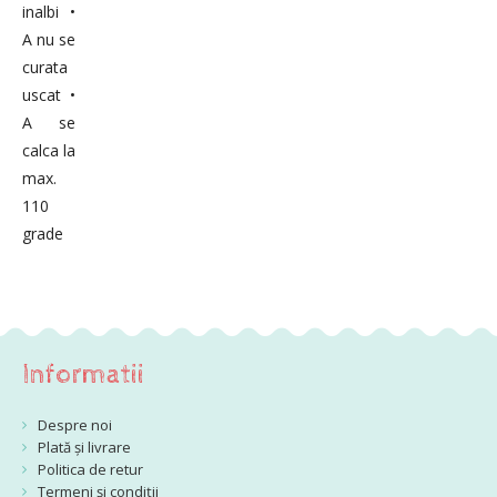
inalbi •
A nu se
curata
uscat •
A se
calca la
max.
110
grade
Informatii
Despre noi
Plată și livrare
Politica de retur
Termeni și condiții