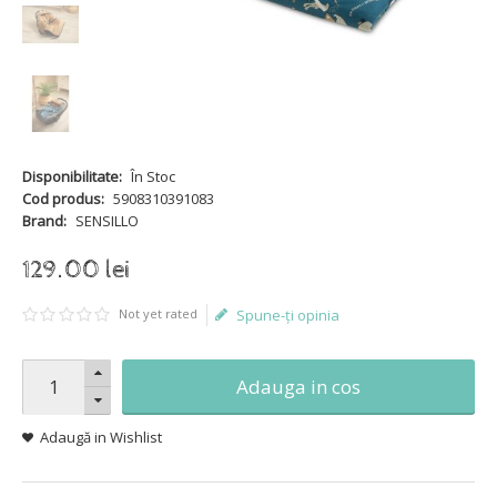
Disponibilitate:
În Stoc
Cod produs:
5908310391083
Brand:
SENSILLO
129
.
00
lei
Not yet rated
Spune-ţi opinia
Adauga in cos
Adaugă in Wishlist