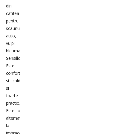
din
catifea
pentru
scaunul
auto,
vulpi
bleumarin
Sensillo
Este
confortabil
si cald
si
foarte
practic.
Este o
alternativa
la
imbracamintea