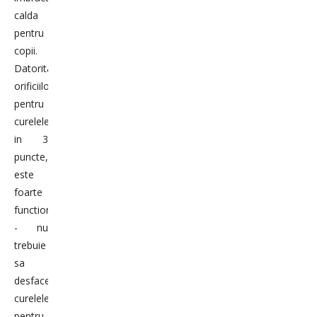
calda
pentru
copii.
Datorita
orificiilor
pentru
curelele
in 3
puncte,
este
foarte
functional
- nu
trebuie
sa
desfaceti
curelele
pentru