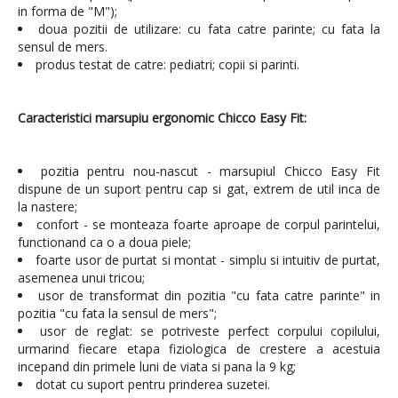
in forma de "M");
doua pozitii de utilizare: cu fata catre parinte; cu fata la
sensul de mers.
produs testat de catre: pediatri; copii si parinti.
Caracteristici marsupiu ergonomic Chicco Easy Fit:
pozitia pentru nou-nascut - marsupiul Chicco Easy Fit
dispune de un suport pentru cap si gat, extrem de util inca de
la nastere;
confort - se monteaza foarte aproape de corpul parintelui,
functionand ca o a doua piele;
foarte usor de purtat si montat - simplu si intuitiv de purtat,
asemenea unui tricou;
usor de transformat din pozitia "cu fata catre parinte" in
pozitia "cu fata la sensul de mers";
usor de reglat: se potriveste perfect corpului copilului,
urmarind fiecare etapa fiziologica de crestere a acestuia
incepand din primele luni de viata si pana la 9 kg;
dotat cu suport pentru prinderea suzetei.