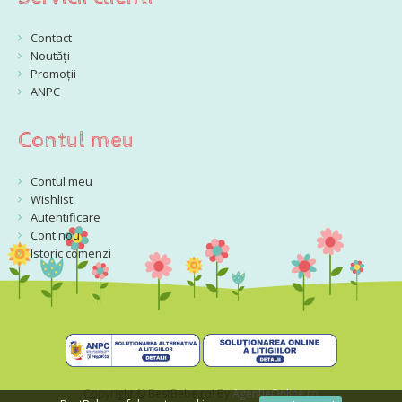
Contact
Noutăți
Promoții
ANPC
Contul meu
Contul meu
Wishlist
Autentificare
Cont nou
Istoric comenzi
Copyright © BestBebe.ro! By
AgentieOnline.ro