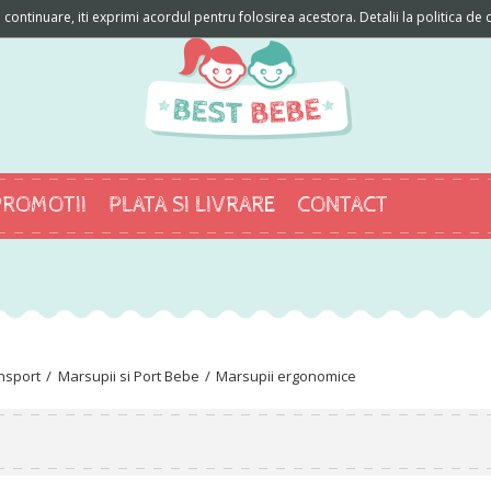
ontinuare, iti exprimi acordul pentru folosirea acestora. Detalii la politica de c
PROMOTII
PLATA SI LIVRARE
CONTACT
ansport
Marsupii si Port Bebe
Marsupii ergonomice