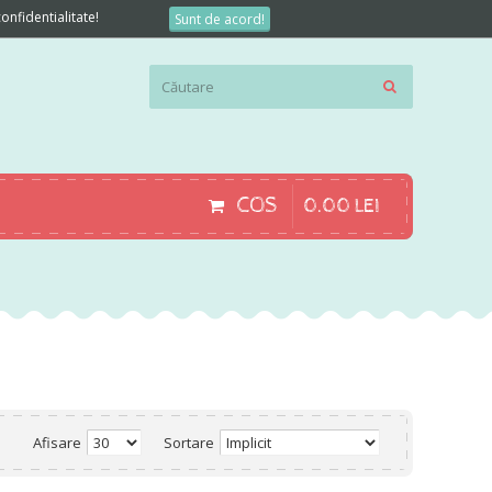
onfidentialitate!
Sunt de acord!
COS
0
.
00
LEI
Afisare
Sortare