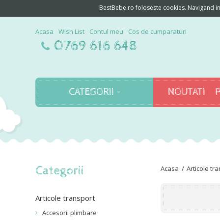
BestBebe.ro foloseste cookies. Navigand in c
Acasa
Wish List
Contul meu
Cos de cumparaturi
0769 616 648
CATEGORII
NOUTATI
Categorii
Articole tr
Articole transport
Accesorii plimbare