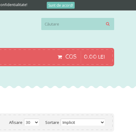
onfidentialitate!
Sunt de acord!
COS
0
.
00
LEI
Afisare
Sortare