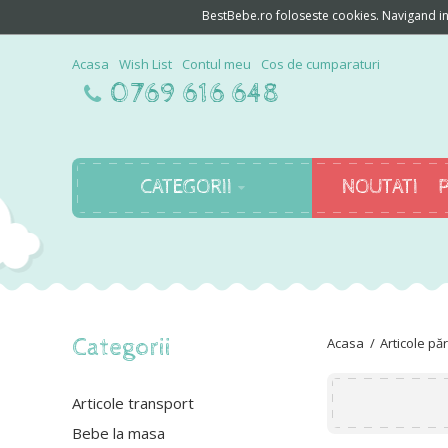
BestBebe.ro foloseste cookies. Navigand in c
Acasa
Wish List
Contul meu
Cos de cumparaturi
0769 616 648
CATEGORII
NOUTATI
Categorii
Articole păr
Articole transport
Bebe la masa