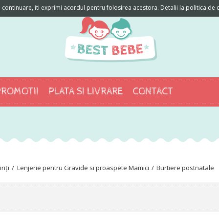
ontinuare, iti exprimi acordul pentru folosirea acestora. Detalii la politica de c
PROMOTII
PLATA SI LIVRARE
CONTACT
inți
Lenjerie pentru Gravide si proaspete Mamici
Burtiere postnatale