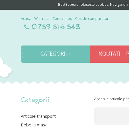
BestBebe.ro foloseste cookies. Navigand in c
Acasa
Wish List
Contul meu
Cos de cumparaturi
0769 616 648
CATEGORII
NOUTATI
Categorii
Articole păr
Articole transport
Bebe la masa