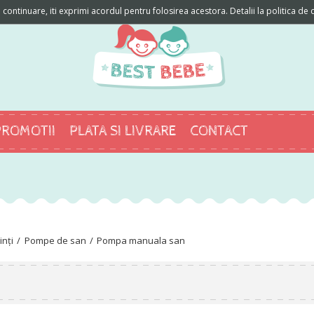
ontinuare, iti exprimi acordul pentru folosirea acestora. Detalii la politica de c
PROMOTII
PLATA SI LIVRARE
CONTACT
inți
Pompe de san
Pompa manuala san