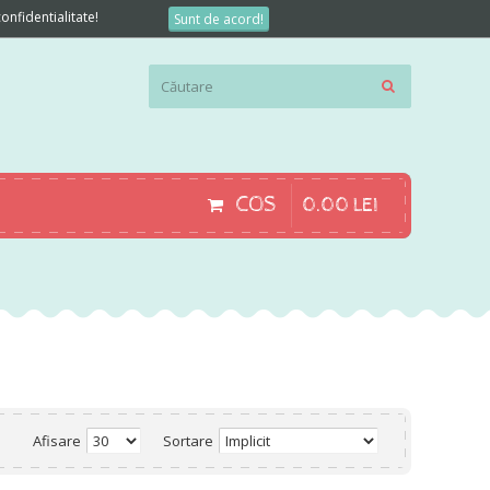
onfidentialitate!
Sunt de acord!
COS
0
.
00
LEI
Afisare
Sortare