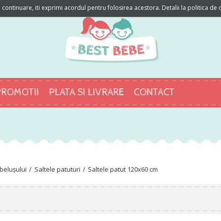
ontinuare, iti exprimi acordul pentru folosirea acestora. Detalii la politica de c
PROMOTII
PLATA SI LIVRARE
CONTACT
elușului
Saltele patuturi
Saltele patut 120x60 cm