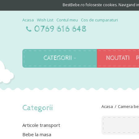
BestBebe.ro foloseste cookies. Navigand in c
Acasa
Wish List
Contul meu
Cos de cumparaturi
0769 616 648
CATEGORII
NOUTATI
Categorii
Camera beb
Articole transport
Bebe la masa