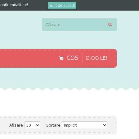
onfidentialitate!
Sunt de acord!
COS
0
.
00
LEI
Afisare
Sortare