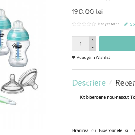
190
.
00
lei
Not yet rated
Sp
Adaugă in Wishlist
Kit biberoane nou-nascut To
Hranirea cu Biberoanele si T