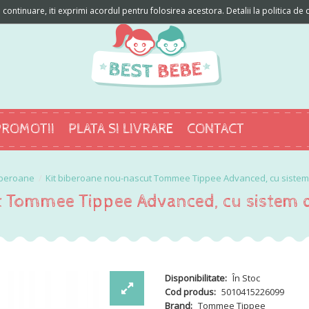
ontinuare, iti exprimi acordul pentru folosirea acestora. Detalii la politica de c
PROMOTII
PLATA SI LIVRARE
CONTACT
iberoane
Kit biberoane nou-nascut Tommee Tippee Advanced, cu sistem d
 Tommee Tippee Advanced, cu sistem de 
Disponibilitate:
În Stoc
Cod produs:
5010415226099
Brand:
Tommee Tippee