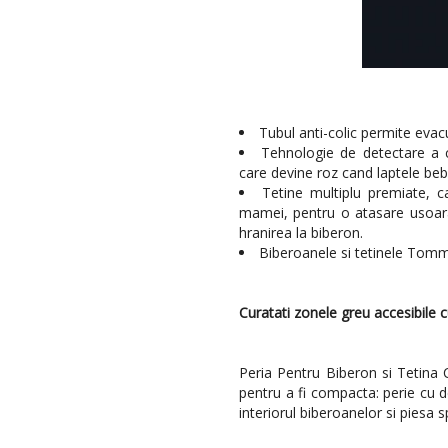
Tubul anti-colic permite evacu
Tehnologie de detectare a ca
care devine roz cand laptele bebe
Tetine multiplu premiate, c
mamei, pentru o atasare usoara a
hranirea la biberon.
Biberoanele si tetinele Tomme
Curatati zonele greu accesibile 
Peria Pentru Biberon si Tetina 
pentru a fi compacta: perie cu 
interiorul biberoanelor si piesa s