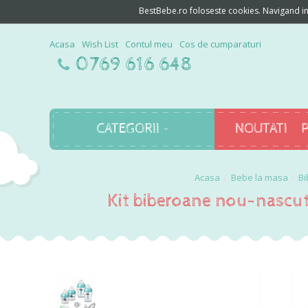
BestBebe.ro foloseste cookies. Navigand in c
Acasa
Wish List
Contul meu
Cos de cumparaturi
0769 616 648
CATEGORII
NOUTATI
Bebe la masa
B
Kit biberoane nou-nascut