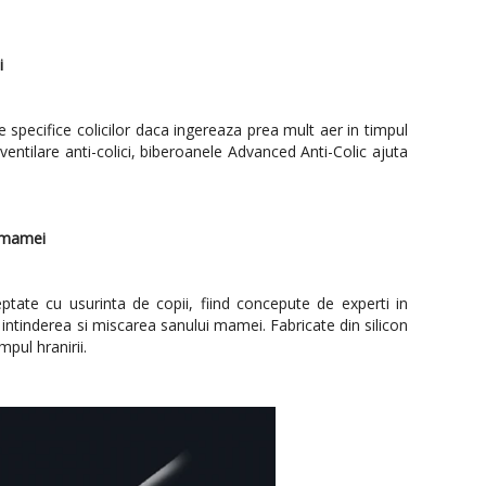
i
specifice colicilor daca ingereaza prea mult aer in timpul
 ventilare anti-colici, biberoanele Advanced Anti-Colic ajuta
i mamei
ptate cu usurinta de copii, fiind concepute de experti in
 intinderea si miscarea sanului mamei. Fabricate din silicon
mpul hranirii.