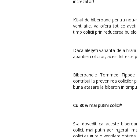
increzator!
Kit-ul de biberoane pentru nou
ventilatie, va ofera tot ce avet
timp colicii prin reducerea bulelo
Daca alegeti varianta de a hrani 
aparitiei colicilor, acest kit este
Biberoanele Tommee Tippee A
contribui la prevenirea colicilor 
buna atasare la biberon in timpul 
Cu 80% mai putini colici*
S-a dovedit ca aceste biberoa
colici, mai putin aer ingerat, m
colici asigura o ventilare optima i