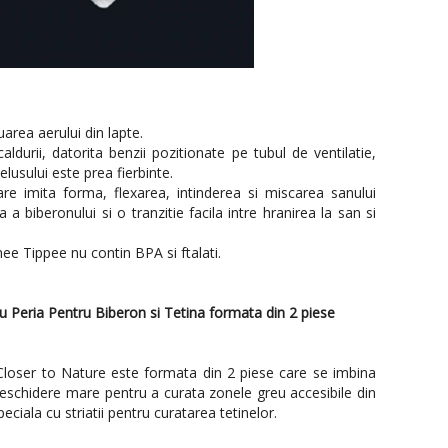
area aerului din lapte.
ldurii, datorita benzii pozitionate pe tubul de ventilatie,
lusului este prea fierbinte.
are imita forma, flexarea, intinderea si miscarea sanului
 biberonului si o tranzitie facila intre hranirea la san si
e Tippee nu contin BPA si ftalati.
cu Peria Pentru Biberon si Tetina formata din 2 piese
Closer to Nature este formata din 2 piese care se imbina
deschidere mare pentru a curata zonele greu accesibile din
peciala cu striatii pentru curatarea tetinelor.